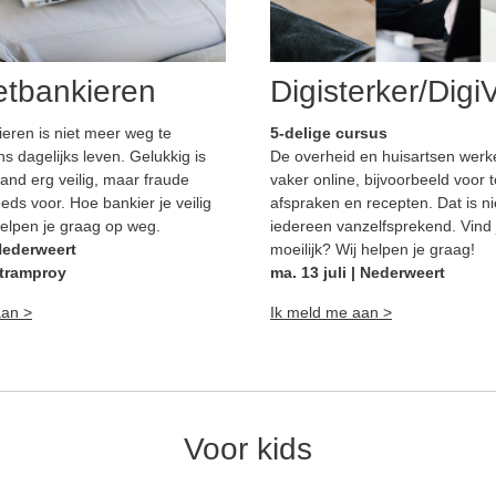
etbankieren
Digisterker/DigiV
ieren is niet meer weg te
5-delige cursus
s dagelijks leven. Gelukkig is
De overheid en huisartsen werk
land erg veilig, maar fraude
vaker online, bijvoorbeeld voor 
eds voor. Hoe bankier je veilig
afspraken en recepten. Dat is ni
helpen je graag op weg.
iedereen vanzelfsprekend. Vind j
 Nederweert
moeilijk? Wij helpen je graag!
 Stramproy
ma. 13 juli | Nederweert
aan >
Ik meld me aan >
Voor kids