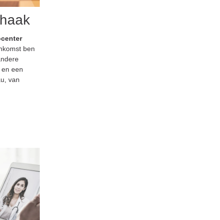
chaak
center
enkomst ben
andere
 en een
au, van