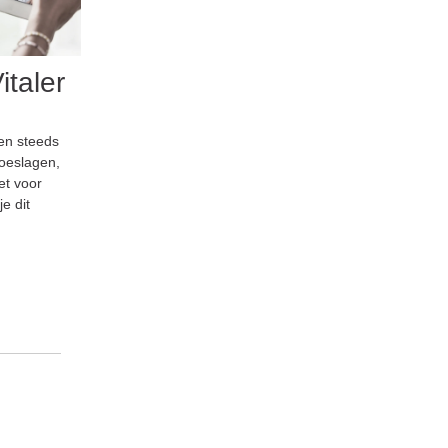
italer
en steeds
toeslagen,
et voor
e dit