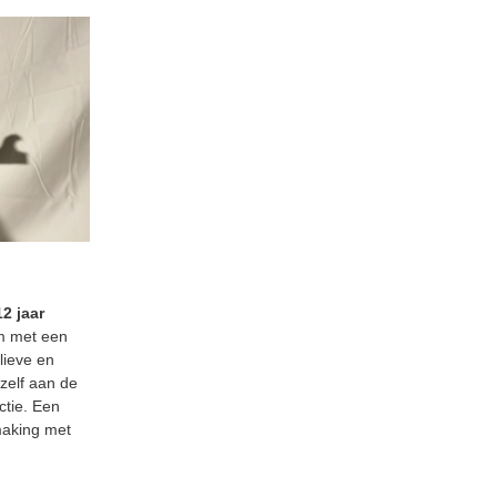
2 jaar
m met een
lieve en
 zelf aan de
ctie. Een
making met