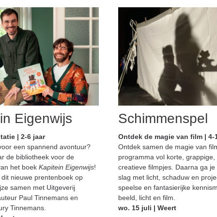
in Eigenwijs
Schimmenspel
tie | 2-6 jaar
Ontdek de magie van film | 4-1
r voor een spannend avontuur?
Ontdek samen de magie van fil
 de bibliotheek voor de
programma vol korte, grappige, 
van het boek
Kapitein Eigenwijs
!
creatieve filmpjes. Daarna ga je
 dit nieuwe prentenboek op
slag met licht, schaduw en proje
ijze samen met Uitgeverij
speelse en fantasierijke kennis
auteur Paul Tinnemans en
beeld, licht en film.
Laury Tinnemans.
wo. 15 juli | Weert