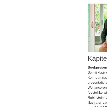
Kapite
Boekpresenta
Ben jij klaa
Kom dan naar
presentatie 
We lanceren
feestelijke w
Rubinstein, 
illustrator 