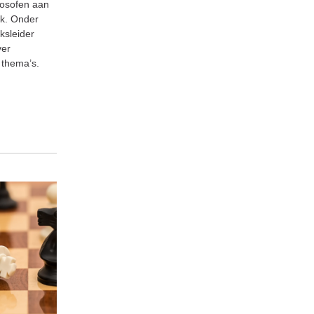
losofen aan
ek. Onder
ksleider
ver
 thema’s.