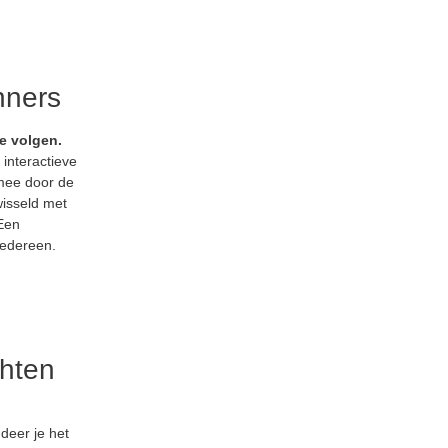
nners
e volgen.
interactieve
mee door de
wisseld met
Een
iedereen.
chten
udeer je het