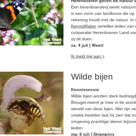
Herenboeren geven de natuur 
Een herenboerderij werkt natuurin
is een vorm van landbouw die op a
rekening houdt met de natuur. In
KennisMaker
vertellen leden van 
coöperatie Herenboeren Land va
zij dit doen.
za. 4 juli | Weert
Ik meld me aan >
Wilde bijen
Kennissessie
Wilde bijen worden sterk bedreigd
Breugel neemt je mee in de wonde
wereld van deze bijen. Met zijn v
unieke beelden laat hij zien dat o
omgeving prachtige dieren bijzon
leiden.
ma. 6 juli | Stramproy