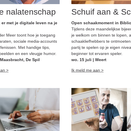
le nalatenschap
Schuif aan & S
er met je digitale leven na je
Open schaakmoment in Biblio
Tijdens deze maandelijkse bije
er Meer toont hoe je toegang
je welkom om binnen te lopen, 
pparaten, sociale media-accounts
schaakliefhebbers te ontmoeten
rfenissen. Met handige tips,
partij te spelen op je eigen nive
beelden en een vleugje humor.
beginner tot ervaren speler.
| Maasbracht, De Spil
wo. 15 juli | Weert
aan >
Ik meld me aan >