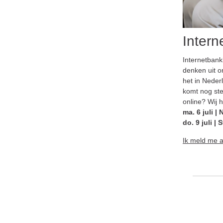
Intern
Internetbank
denken uit on
het in Neder
komt nog ste
online? Wij 
ma. 6 juli |
do. 9 juli |
Ik meld me 