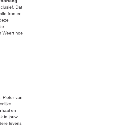
voorrang
clusief. Dat
lle fronten
 deze
de
n Weert hoe
. Pieter van
rlijke
erhaal en
ok in jouw
dere levens